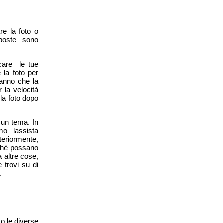
re la foto o
sposte sono
icare le tue
la foto per
ranno che la
r la velocità
lla foto dopo
 un tema. In
o lassista
eriormente,
inchè possano
a altre cose,
 trovi su di
.
o le diverse