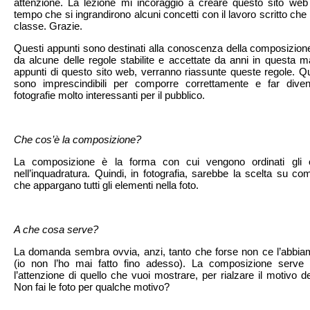
attenzione. La lezione mi incoraggió a creare questo sito web
tempo che si ingrandirono alcuni concetti con il lavoro scritto ch
classe. Grazie.
Questi appunti sono destinati alla conoscenza della composizione
da alcune delle regole stabilite e accettate da anni in questa ma
appunti di questo sito web, verranno riassunte queste regole. Q
sono imprescindibili per comporre correttamente e far diven
fotografie molto interessanti per il pubblico.
Che cos’è la composizione?
La composizione è la forma con cui vengono ordinati gli og
nell’inquadratura. Quindi, in fotografia, sarebbe la scelta su c
che appargano tutti gli elementi nella foto.
A che cosa serve?
La domanda sembra ovvia, anzi, tanto che forse non ce l’abbia
(io non l’ho mai fatto fino adesso). La composizione serve p
l’attenzione di quello che vuoi mostrare, per rialzare il motivo de
Non fai le foto per qualche motivo?