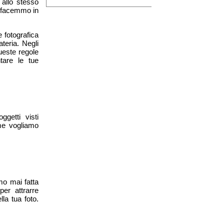
 allo stesso
e facemmo in
 fotografica
teria. Negli
ueste regole
tare le tue
getti visti
ome vogliamo
mo mai fatta
er attrarre
lla tua foto.