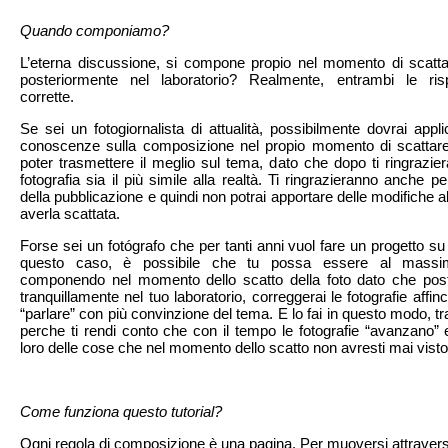
Quando componiamo?
L’eterna discussione, si compone propio nel momento di scatta
posteriormente nel laboratorio? Realmente, entrambi le ri
corrette.
Se sei un fotogiornalista di attualità, possibilmente dovrai appl
conoscenze sulla composizione nel propio momento di scattare 
poter trasmettere il meglio sul tema, dato che dopo ti ringrazie
fotografia sia il più simile alla realtà. Ti ringrazieranno anche pe
della pubblicazione e quindi non potrai apportare delle modifiche a
averla scattata.
Forse sei un fotógrafo che per tanti anni vuol fare un progetto su
questo caso, è possibile che tu possa essere al massim
componendo nel momento dello scatto della foto dato che post
tranquillamente nel tuo laboratorio, correggerai le fotografie aff
“parlare” con più convinzione del tema. E lo fai in questo modo, tr
perche ti rendi conto che con il tempo le fotografie “avanzano” e
loro delle cose che nel momento dello scatto non avresti mai visto
Come funziona questo tutorial?
Ogni regola di composizione è una pagina. Per muoversi attravers