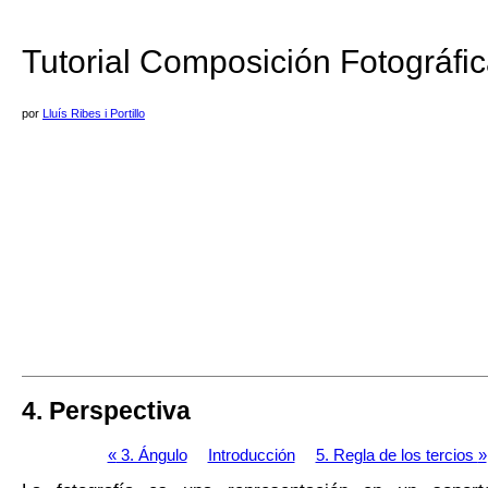
Tutorial Composición Fotográfi
por
Lluís Ribes i Portillo
4. Perspectiva
«
3. Ángulo
Introducción
5. Regla de los tercios
»