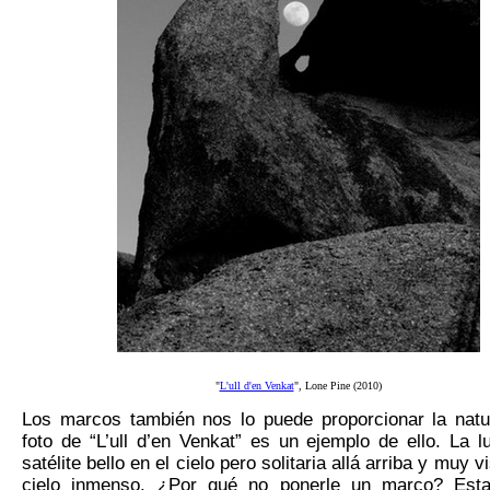
"
L'ull d'en Venkat
", Lone Pine (2010)
Los marcos también nos lo puede proporcionar la natu
foto de “
L’ull d’en Venkat
” es un ejemplo de ello. La l
satélite bello en el cielo pero solitaria allá arriba y muy v
cielo inmenso. ¿Por qué no ponerle un marco? Esta