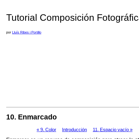
Tutorial Composición Fotográfi
por
Lluís Ribes i Portillo
10. Enmarcado
«
9. Color
Introducción
11. Espacio vacío
»