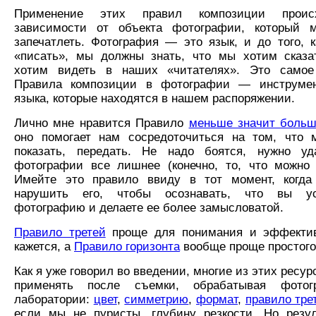
Применение этих правил композиции прои
зависимости от объекта фотографии, который 
запечатлеть. Фотография — это язык, и до того, к
«писать», мы должны знать, что мы хотим сказа
хотим видеть в наших «читателях». Это самое 
Правила композиции в фотографии — инструмен
языка, которые находятся в нашем распоряжении.
Лично мне нравится Правило
меньше значит боль
оно помогает нам сосредоточиться на том, что
показать, передать. Не надо боятся, нужно уд
фотографии все лишнее (конечно, то, что можно 
Имейте это правило ввиду в тот момент, когда
нарушить его, чтобы осознавать, что вы ус
фотографию и делаете ее более замысловатой.
Правило третей
проще для понимания и эффектив
кажется, а
Правило горизонта
вообще проще простого
Как я уже говорил во введении, многие из этих ресу
применять после съемки, обрабатывая фото
лаборатории:
цвет
,
симметрию
,
формат
,
правило тре
если мы не пуристы, глубину резкости. Но резу